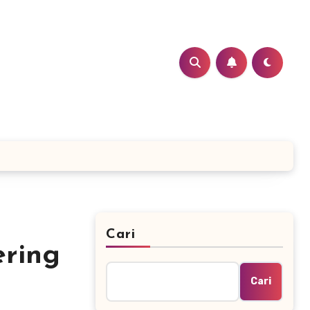
Cari
ering
Cari