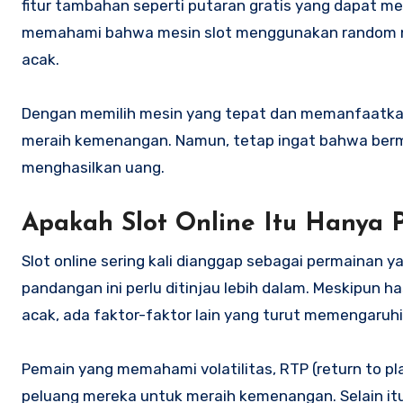
fitur tambahan seperti putaran gratis yang dapat m
memahami bahwa mesin slot menggunakan random nu
acak.
Dengan memilih mesin yang tepat dan memanfaatka
meraih kemenangan. Namun, tetap ingat bahwa berma
menghasilkan uang.
Apakah Slot Online Itu Hanya
Slot online sering kali dianggap sebagai permainan yang sepenuhnya bergantung pada keberuntungan. Namun,
pandangan ini perlu ditinjau lebih dalam. Meskipun ha
acak, ada faktor-faktor lain yang turut memengaruh
Pemain yang memahami volatilitas, RTP (return to pl
peluang mereka untuk meraih kemenangan. Selain it