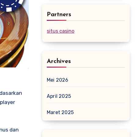
Partners
situs casino
Archives
Mei 2026
idasarkan
April 2025
 player
Maret 2025
onus dan