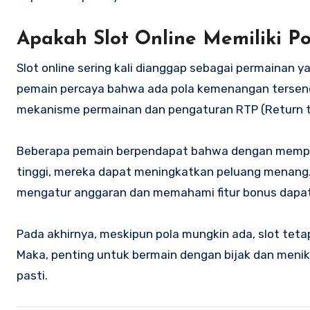
Apakah Slot Online Memiliki P
Slot online sering kali dianggap sebagai permainan yang sepenuhnya bergantung pada keberuntungan, namun banyak
pemain percaya bahwa ada pola kemenangan tersendi
mekanisme permainan dan pengaturan RTP (Return to 
Beberapa pemain berpendapat bahwa dengan mempelaj
tinggi, mereka dapat meningkatkan peluang menang.
mengatur anggaran dan memahami fitur bonus dapat 
Pada akhirnya, meskipun pola mungkin ada, slot teta
Maka, penting untuk bermain dengan bijak dan meni
pasti.